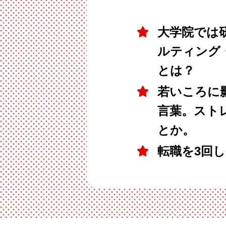
大学院では
ルティング
とは？
若いころに
言葉。スト
とか。
転職を3回