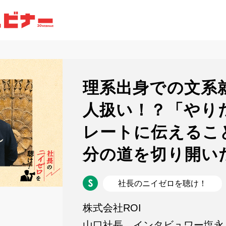
理系出身での文系
人扱い！？「やり
レートに伝えるこ
分の道を切り開い
社長のニイゼロを聴け！
株式会社ROI
山口社長、インタビュワー塩永