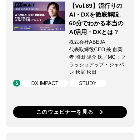
【Vol.89】流行りの
AI・DXを徹底解説。
60分でわかる本当の
AI活用・DXとは？
株式会社ABEJA
代表取締役CEO 兼 創業
者 岡田 陽介 氏／MC：ブ
ラッシュアップ・ジャパ
ン 秋庭 松田
DX IMPACT
STUDY
このウェビナーを見る