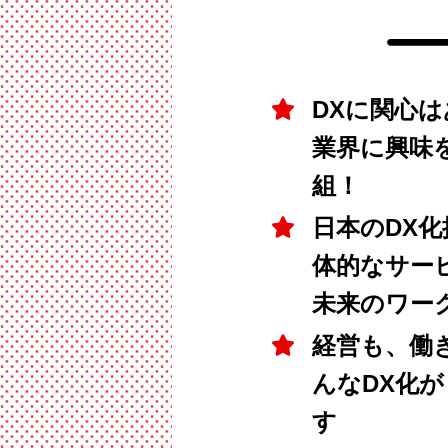
DXに関心
業界に興味
組！
日本のDX
体的なサー
未来のワー
経営も、働
んなDX化
す