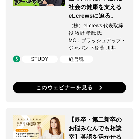
社会の健康を支える
eLcrewsに迫る。
（株）eLcrews 代表取締
役 牧野 孝哉 氏
MC：ブラッシュアップ・
ジャパン 下稲葉 川井
STUDY
経営魂
このウェビナーを見る
【既卒・第二新卒の
お悩みなんでも相談
室】英語を活かせる