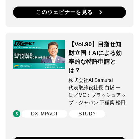
このウェビナーを見る
【Vol.90】目指せ知
財立国！AIによる効
率的な特許申請と
は？
株式会社AI Samurai
代表取締役社⻑ ⽩坂 ⼀
氏／MC：ブラッシュアッ
プ・ジャパン 下稲葉 松田
DX IMPACT
STUDY