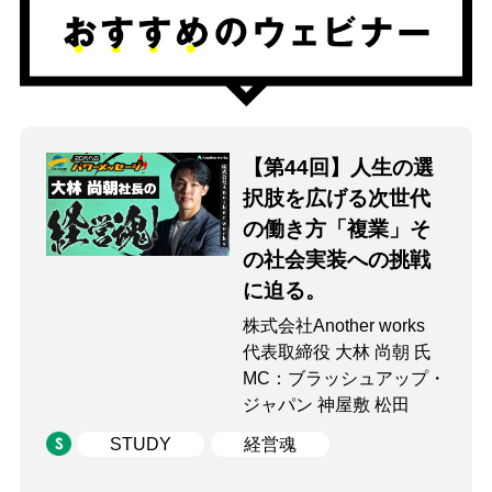
【第44回】人生の選
択肢を広げる次世代
の働き方「複業」そ
の社会実装への挑戦
に迫る。
株式会社Another works
代表取締役 大林 尚朝 氏
MC：ブラッシュアップ・
ジャパン 神屋敷 松田
STUDY
経営魂