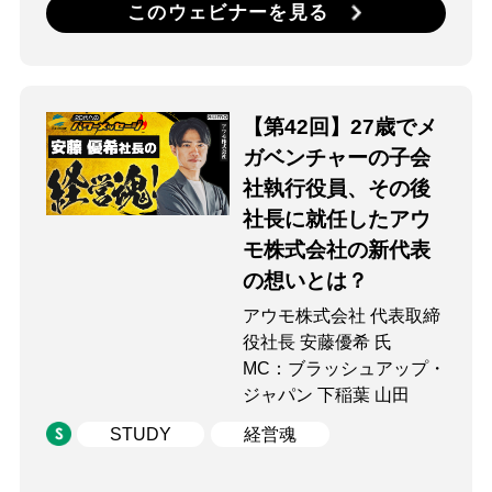
このウェビナーを見る
【第42回】27歳でメ
ガベンチャーの子会
社執行役員、その後
社長に就任したアウ
モ株式会社の新代表
の想いとは？
アウモ株式会社 代表取締
役社長 安藤優希 氏
MC：ブラッシュアップ・
ジャパン 下稲葉 山田
STUDY
経営魂