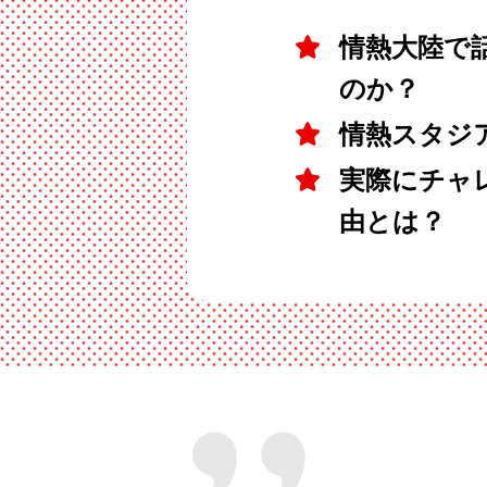
情熱大陸で話
のか？
情熱スタジ
実際にチャ
由とは？