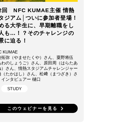
2回 NFC KUMAE主催 情熱
タジアム│ついに参加者登場！
める大学生に、早期離職をし
人も…！？そのチャレンジの
景に迫る！
C KUMAE
勢拓弥（やませたくや）さん、粟野将伍
あわのしょうご）さん、原田周（はらたあ
ね）さん、情熱スタジアムチャレンジャー
橋（たかはし）さん、松﨑（まつざき）さ
、インタビュアー 樋口
STUDY
このウェビナーを見る