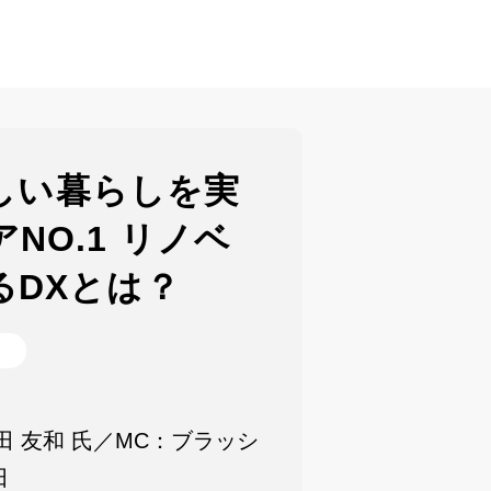
らしい暮らしを実
NO.1 リノベ
るDXとは？
r 鎌田 友和 氏／MC：ブラッシ
田