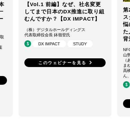
本
【Vol.1 前編】なぜ、社名変更
第
一
してまで日本のDX推進に取り組
ス
ー
むんですか？【DX IMPACT】
悩
（株）デジタルホールディングス
た
代表取締役会長 鉢嶺登氏
表取
背
DX IMPACT
STUDY
葉
NF
山
（
このウェビナーを見る
ま
高
ん