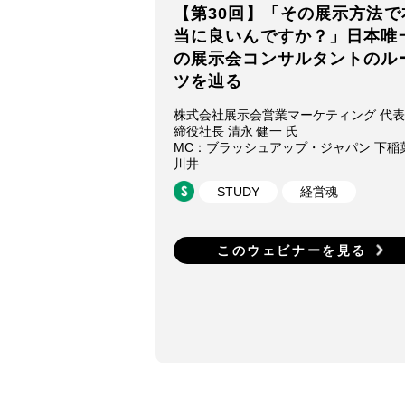
【第30回】「その展示方法で
当に良いんですか？」日本唯
の展示会コンサルタントのル
ツを辿る
株式会社展示会営業マーケティング 代
締役社長 清永 健一 氏
MC：ブラッシュアップ・ジャパン 下稲
川井
STUDY
経営魂
このウェビナーを見る