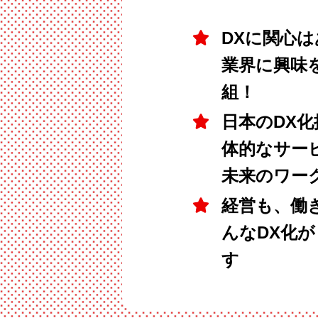
DXに関心
業界に興味
組！
日本のDX
体的なサー
未来のワー
経営も、働
んなDX化
す