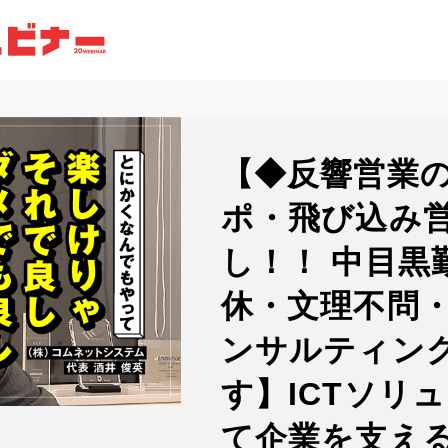
【◆反響営業
ポ・飛び込み
し！！ 中目黒
休・文理不問・
ンサルティン
す】ICTソリ
て企業を支え