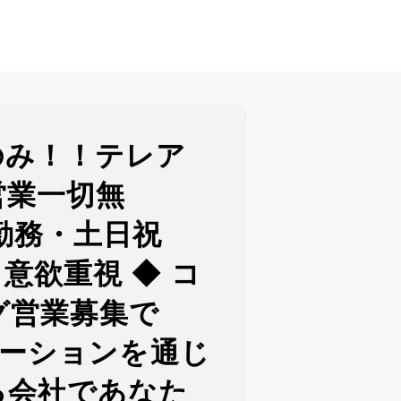
のみ！！テレア
営業一切無
勤務・土日祝
意欲重視 ◆ コ
グ営業募集で
ューションを通じ
る会社であなた